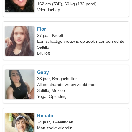
162 cm (5'4"), 60 kg (132 pond)
Vriendschap
Flor
27 jaar, Kreeft
Een schattige vrouw is op zoek naar een echte
relatie
Saltillo
Bruiloft
Gaby
33 jaar, Boogschutter
Alleenstaande vrouw zoekt man
Saltillo, Mexico
Yoga, Opleiding
Renato
24 jaar, Tweelingen
Man zoekt vriendin