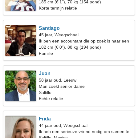
185 cm (6'1"), 70 kg (154 pond)
Korte termijn relatie
Santiago
45 jaar, Weegschaal
Ik ben een accountant die op zoek is naar een
hete vrouw
182 cm (6'0"), 88 kg (194 pond)
Familie
Juan
58 jaar oud, Leeuw
Man zoekt senior dame
Saltillo
Echte relatie
Frida
44 jaar oud, Weegschaal
Ik heb een serieuze vriend nodig om samen te
dansen
Saltillo, Mexico