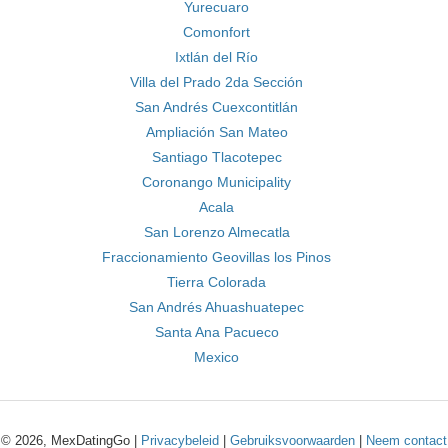
Yurecuaro
Comonfort
Ixtlán del Río
Villa del Prado 2da Sección
San Andrés Cuexcontitlán
Ampliación San Mateo
Santiago Tlacotepec
Coronango Municipality
Acala
San Lorenzo Almecatla
Fraccionamiento Geovillas los Pinos
Tierra Colorada
San Andrés Ahuashuatepec
Santa Ana Pacueco
Mexico
© 2026, MexDatingGo |
Privacybeleid
|
Gebruiksvoorwaarden
|
Neem contact