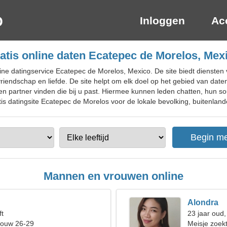
Inloggen
Ac
atis online daten Ecatepec de Morelos, Mex
ne datingservice Ecatepec de Morelos, Mexico. De site biedt diensten v
riendschap en liefde. De site helpt om elk doel op het gebied van dat
een partner vinden die bij u past. Hiermee kunnen leden chatten, hun 
is datingsite Ecatepec de Morelos voor de lokale bevolking, buitenlande
Mannen en vrouwen online
Alondra
ft
23 jaar oud
rouw 26-29
Meisje zoekt