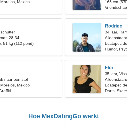
 Morelos, Mexico
frisse lucht
163 cm (5'5
Vriendschap
Rodrigo
gschutter
34 jaar, Ra
 man 28-34
Alleenstaan
), 51 kg (112 pond)
Ecatepec de
Humor, Psyc
Flor
35 jaar, Vis
k naar een stel
Alleenstaan
 Morelos, Mexico
Ecatepec de
raffiti
Darts, Skat
Hoe MexDatingGo werkt