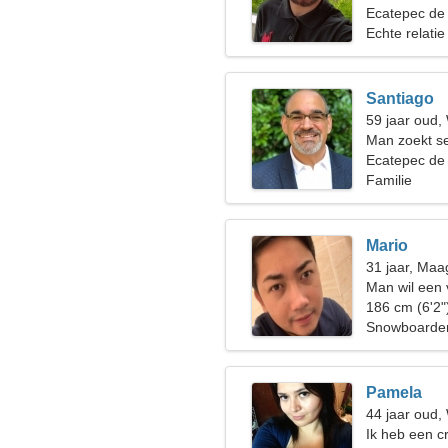
Ecatepec de
Echte relatie
Santiago
59 jaar oud
Man zoekt s
Ecatepec de
Familie
Mario
31 jaar, Maa
Man wil een
186 cm (6'2"
Snowboarden
Pamela
44 jaar oud
Ik heb een c