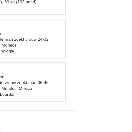
"), 60 kg (132 pond)
m
de man zoekt vrouw 24-32
 Morelos
hologie
sen
de vrouw zoekt man 36-45
 Morelos, Mexico
eboarden