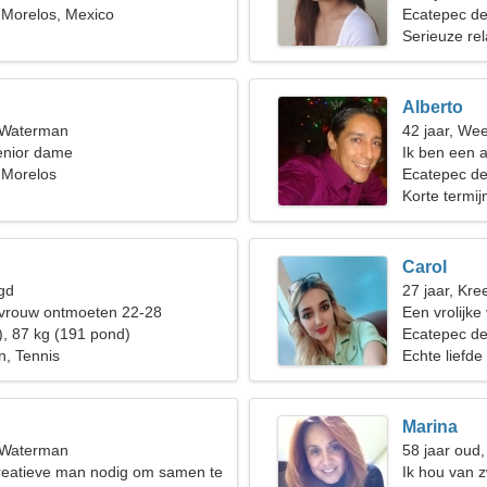
 Morelos, Mexico
Ecatepec de
Serieuze rel
Alberto
, Waterman
42 jaar, We
enior dame
Ik ben een 
 Morelos
vrouw nodig
Ecatepec de
Korte termijn
Carol
gd
27 jaar, Kree
 vrouw ontmoeten 22-28
Een vrolijke
), 87 kg (191 pond)
Ecatepec de
, Tennis
Echte liefde
Marina
, Waterman
58 jaar oud
reatieve man nodig om samen te
Ik hou van 