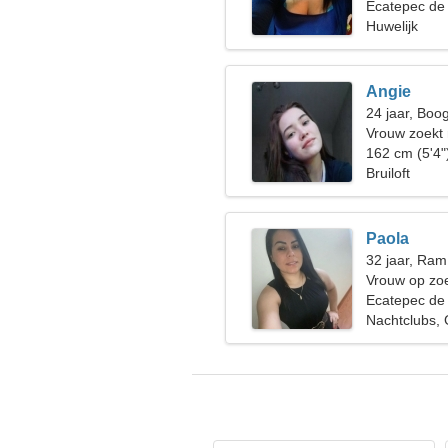
skiën
Ecatepec de
Huwelijk
Angie
24 jaar, Boo
Vrouw zoekt
162 cm (5'4"
Bruiloft
Paola
32 jaar, Ram
Vrouw op zoe
Ecatepec de
Nachtclubs, G