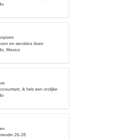
do
orpioen
lezen en aerobics doen
do, Mexico
euw
ccountant, ik heb een vrolijke
do
sen
riendin 26-28