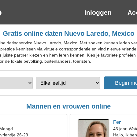
Inloggen
Ac
Gratis online daten Nuevo Laredo, Mexico
line datingservice Nuevo Laredo, Mexico. Met zoeken kunnen leden v
ak prettige kennissen via virtuele correspondentie en vind nieuwe vrie
e juiste partner kiezen en hem leren kennen. Kies je favoriete profielen
r de lokale bevolking, buitenlanders, toeristen.
Mannen en vrouwen online
Fer
, Maagd
43 jaar, Wa
 vriendje 26-29
Hallo, ik be