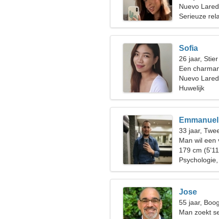
Nuevo Lared
Serieuze rela
Sofia
26 jaar, Stier
Een charman
liefdesrelatie
Nuevo Lare
Huwelijk
Emmanuel
33 jaar, Twe
Man wil een
179 cm (5'11
Psychologie,
Jose
55 jaar, Boo
Man zoekt s