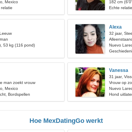
o, Mexico
182 cm (6'0
 relatie
Echte relati
Alexa
 Leeuw
32 jaar, St
 man
Alleenstaan
), 53 kg (116 pond)
Nuevo Lare
Geschiedeni
Vanessa
31 jaar, Vis
de man zoekt vrouw
Vrouw op zo
o, Mexico
Nuevo Lare
echt, Bordspellen
Hond uitlate
Hoe MexDatingGo werkt