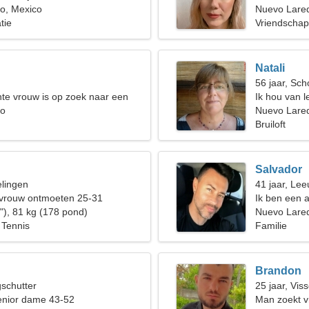
o, Mexico
Nuevo Lare
tie
Vriendschap
Natali
56 jaar, Sch
te vrouw is op zoek naar een
Ik hou van 
do
Nuevo Lare
Bruiloft
Salvador
elingen
41 jaar, Le
 vrouw ontmoeten 25-31
Ik ben een a
"), 81 kg (178 pond)
vrouw nodig
Nuevo Lare
 Tennis
Familie
Brandon
gschutter
25 jaar, Vis
enior dame 43-52
Man zoekt v