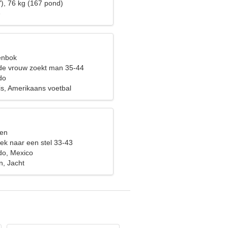
"), 76 kg (167 pond)
e
eenbok
de vrouw zoekt man 35-44
do
s, Amerikaans voetbal
sen
ek naar een stel 33-43
do, Mexico
n, Jacht