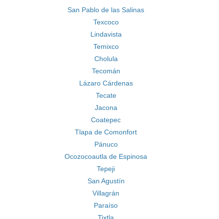
San Pablo de las Salinas
Texcoco
Lindavista
Temixco
Cholula
Tecomán
Lázaro Cárdenas
Tecate
Jacona
Coatepec
Tlapa de Comonfort
Pánuco
Ocozocoautla de Espinosa
Tepeji
San Agustín
Villagrán
Paraíso
Tixtla